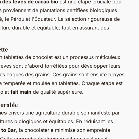
n des fèves de cacao bio
est une étape cruciale pour
es proviennent de plantations certifiées biologiques
le Pérou et l'Équateur. La sélection rigoureuse de
ture durable et équitable, tout en assurant des
tte
n tablettes de chocolat est un processus méticuleux
 fèves sont d'abord torréfiées pour développer leurs
es coques des grains. Ces grains sont ensuite broyés
ra tempérée et moulée en tablettes. Chaque étape est
colat
fait main
de qualité supérieure.
durable
nes
envers une agriculture durable se manifeste par
tures biologiques et équitables. En réduisant les
 to Bar
, la chocolaterie minimise son empreinte
. Cette approche écologique est non seulement