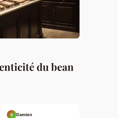
henticité du bean
Damien
D