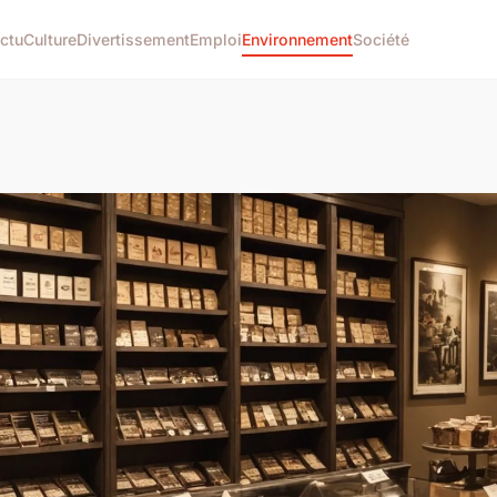
ctu
Culture
Divertissement
Emploi
Environnement
Société