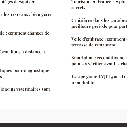
5 pièges à esquiver
Tourisme en France : explor
secrets
 les 12-17 ans : bien gérer
Croisières dans les caraïbes 
meilleure période pour part
tie : comment changer de
Voile d'ombrage : comment 
terrasse de restaurant
formations à distance à
5
Smartphone reconditionné : 
points à vérifier avant l'acha
tiques pour diagnostiquer
ls
Escape game EVJF Lyon : l'
inoubliable !
ls soins vétérinaires sont