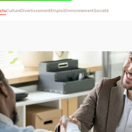
ctu
Culture
Divertissement
Emploi
Environnement
Société