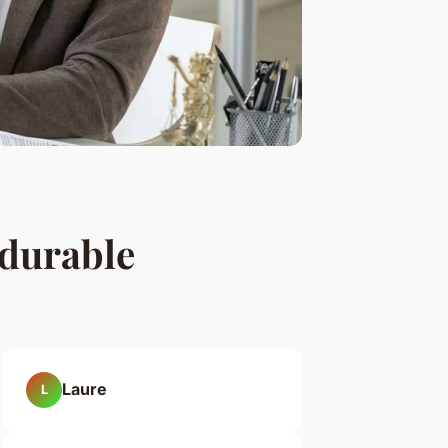
 durable
Laure
L