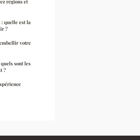
ez régions et
: quelle est la
ir ?
embellir votre
quels sont les
t ?
expérience